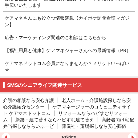
手伝いいたします
ケアマネさんにも役立つ情報満載【カイポケ訪問看護マガジ
ン】
広告・マーケティング関連のご相談はこちらから
【福祉用具と健康】ケアマネジャーさんへの最新情報（PR）
ケアマネドットコム会員になりませんか？メリットいっぱい
☆
SMSのシニアライフ関連サービス
介護の相談なら安心介護
|
老人ホーム・介護施設探しなら安
心介護紹介センター
|
ケアマネージャーのコミュニティサイ
ト ケアマネドットコム
|
リフォームならハピすむリフォー
ム
|
新築・建て替えならハピすむ建て替え
|
高齢者向け宅配
弁当探しなららいふーど
|
葬儀社・斎場探しなら安心葬儀
お役立ち