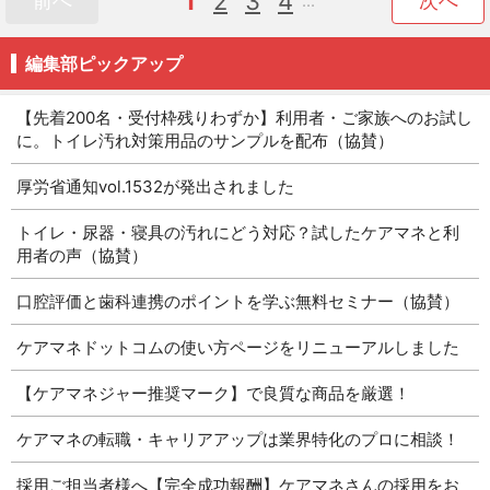
1
2
3
4
前へ
次へ
...
編集部ピックアップ
【先着200名・受付枠残りわずか】利用者・ご家族へのお試し
に。トイレ汚れ対策用品のサンプルを配布（協賛）
厚労省通知vol.1532が発出されました
トイレ・尿器・寝具の汚れにどう対応？試したケアマネと利
用者の声（協賛）
口腔評価と歯科連携のポイントを学ぶ無料セミナー（協賛）
ケアマネドットコムの使い方ページをリニューアルしました
【ケアマネジャー推奨マーク】で良質な商品を厳選！
ケアマネの転職・キャリアアップは業界特化のプロに相談！
採用ご担当者様へ【完全成功報酬】ケアマネさんの採用をお