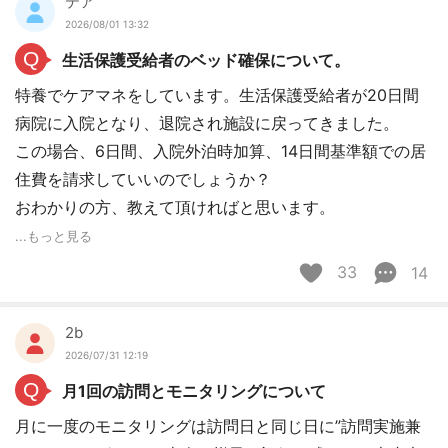
テア
2026/08/01 13:32
Q
生活保護受給者のベッド確保について。
特養でケアマネをしています。生活保護受給者が20日間
病院に入院となり、退院され施設に戻ってきました。
この場合、6日間、入院外泊時加算、14日間基準額での居
住費を請求していいのでしょうか？
おわかりの方、教えて頂ければと思います。
...もっと見る
33
14
2b
2026/07/31 12:19
Q
月1回の訪問とモニタリングについて
月に一度のモニタリングは訪問日と同じ日に”訪問実施兼