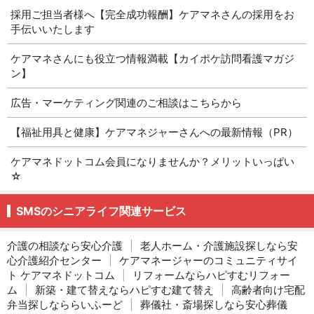
採用ご担当者様へ【完全成功報酬】ケアマネさんの採用をお
手伝いいたします
ケアマネさんにも役立つ情報満載【カイポケ訪問看護マガジ
ン】
広告・マーケティング関連のご相談はこちらから
【福祉用具と健康】ケアマネジャーさんへの最新情報（PR）
ケアマネドットコム会員になりませんか？メリットいっぱい
☆
SMSのシニアライフ関連サービス
介護の相談なら安心介護
|
老人ホーム・介護施設探しなら安
心介護紹介センター
|
ケアマネージャーのコミュニティサイ
ト ケアマネドットコム
|
リフォームならハピすむリフォー
ム
|
新築・建て替えならハピすむ建て替え
|
高齢者向け宅配
弁当探しなららいふーど
|
葬儀社・斎場探しなら安心葬儀