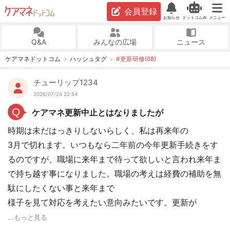
会員登録
お知らせ
ドットコムAI
メニュー
Q&A
みんなの広場
ニュース
ケアマネドットコム
ハッシュタグ
#更新研修(68)
チューリップ1234
2026/07/24 22:54
Q
ケアマネ更新中止とはなりましたが
時期は未だはっきりしないらしく、私は再来年の
3月で切れます。いつもなら二年前の今年更新手続きをす
るのですが、職場に来年まで待って欲しいと言われ来年ま
で持ち越す事になりました。職場の考えは経費の補助を無
駄にしたくない事と来年まで
様子を見て対応を考えたい意向みたいです。更新が
...もっと見る