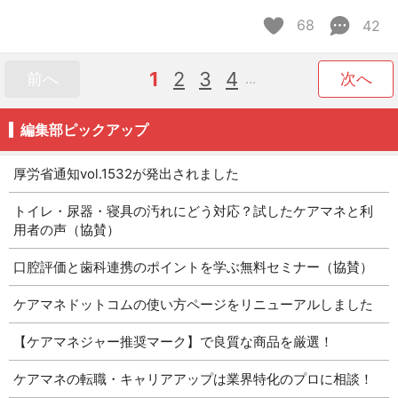
68
42
1
2
3
4
前へ
次へ
...
編集部ピックアップ
厚労省通知vol.1532が発出されました
トイレ・尿器・寝具の汚れにどう対応？試したケアマネと利
用者の声（協賛）
口腔評価と歯科連携のポイントを学ぶ無料セミナー（協賛）
ケアマネドットコムの使い方ページをリニューアルしました
【ケアマネジャー推奨マーク】で良質な商品を厳選！
ケアマネの転職・キャリアアップは業界特化のプロに相談！