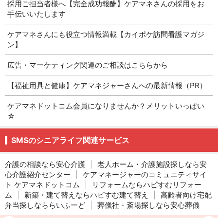
採用ご担当者様へ【完全成功報酬】ケアマネさんの採用をお
手伝いいたします
ケアマネさんにも役立つ情報満載【カイポケ訪問看護マガジ
ン】
広告・マーケティング関連のご相談はこちらから
【福祉用具と健康】ケアマネジャーさんへの最新情報（PR）
ケアマネドットコム会員になりませんか？メリットいっぱい
☆
SMSのシニアライフ関連サービス
介護の相談なら安心介護
|
老人ホーム・介護施設探しなら安
心介護紹介センター
|
ケアマネージャーのコミュニティサイ
ト ケアマネドットコム
|
リフォームならハピすむリフォー
ム
|
新築・建て替えならハピすむ建て替え
|
高齢者向け宅配
弁当探しなららいふーど
|
葬儀社・斎場探しなら安心葬儀