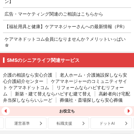
ン】
広告・マーケティング関連のご相談はこちらから
【福祉用具と健康】ケアマネジャーさんへの最新情報（PR）
ケアマネドットコム会員になりませんか？メリットいっぱい
☆
SMSのシニアライフ関連サービス
介護の相談なら安心介護
|
老人ホーム・介護施設探しなら安
心介護紹介センター
|
ケアマネージャーのコミュニティサイ
ト ケアマネドットコム
|
リフォームならハピすむリフォー
ム
|
新築・建て替えならハピすむ建て替え
|
高齢者向け宅配
弁当探しなららいふーど
|
葬儀社・斎場探しなら安心葬儀
お役立ち
運営基準
転職支援
ドットAI