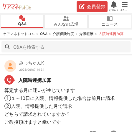
会員登録
お知らせ
メニュー
Q&A
みんなの広場
ニュース
ケアマネドットコム
Q&A
介護保険制度
介護報酬
入院時連携加算
みっちゃんK
2025/06/07 14:34
Q
入院時連携加算
算定する月に迷いが生じています
①１～10日に入院、情報提供した場合は前月に請求
②入院、情報提供した月で請求
どちらで請求されていますか？
ご教授頂けますと幸いです