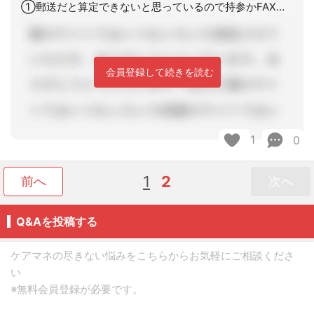
①郵送だと算定できないと思っているので持参かFAXにしています。②1週間後では加
会員登録して続きを読む
1
0
1
2
前へ
次へ
Q&Aを投稿する