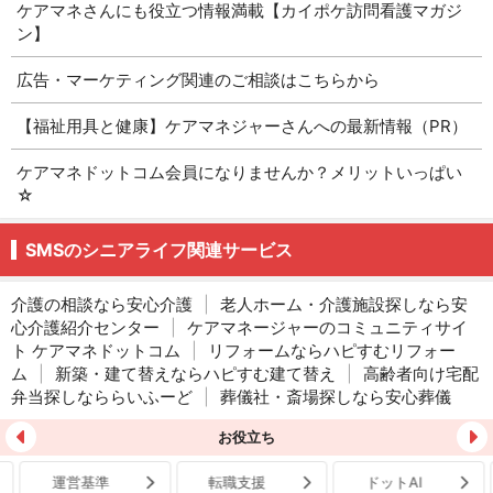
ケアマネさんにも役立つ情報満載【カイポケ訪問看護マガジ
ン】
広告・マーケティング関連のご相談はこちらから
【福祉用具と健康】ケアマネジャーさんへの最新情報（PR）
ケアマネドットコム会員になりませんか？メリットいっぱい
☆
SMSのシニアライフ関連サービス
介護の相談なら安心介護
|
老人ホーム・介護施設探しなら安
心介護紹介センター
|
ケアマネージャーのコミュニティサイ
ト ケアマネドットコム
|
リフォームならハピすむリフォー
ム
|
新築・建て替えならハピすむ建て替え
|
高齢者向け宅配
弁当探しなららいふーど
|
葬儀社・斎場探しなら安心葬儀
お役立ち
運営基準
転職支援
ドットAI