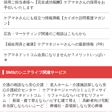
採用ご担当者様へ【完全成功報酬】ケアマネさんの採用をお
手伝いいたします
ケアマネさんにも役立つ情報満載【カイポケ訪問看護マガジ
ン】
広告・マーケティング関連のご相談はこちらから
【福祉用具と健康】ケアマネジャーさんへの最新情報（PR）
ケアマネドットコム会員になりませんか？メリットいっぱい
☆
SMSのシニアライフ関連サービス
介護の相談なら安心介護
|
老人ホーム・介護施設探しなら安
心介護紹介センター
|
ケアマネージャーのコミュニティサイ
ト ケアマネドットコム
|
リフォームならハピすむリフォー
ム
|
新築・建て替えならハピすむ建て替え
|
高齢者向け宅配
弁当探しなららいふーど
|
葬儀社・斎場探しなら安心葬儀