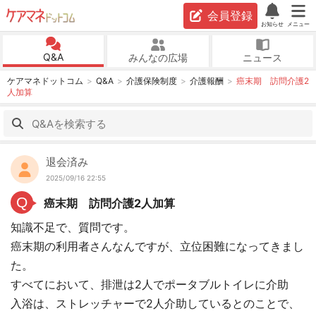
会員登録
お知らせ
メニュー
Q&A
みんなの広場
ニュース
ケアマネドットコム
Q&A
介護保険制度
介護報酬
癌末期 訪問介護2
人加算
退会済み
2025/09/16 22:55
Q
癌末期 訪問介護2人加算
知識不足で、質問です。
癌末期の利用者さんなんですが、立位困難になってきまし
た。
すべてにおいて、排泄は2人でポータブルトイレに介助
入浴は、ストレッチャーで2人介助しているとのことで、