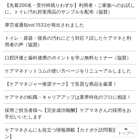
【先着200名・受付枠残りわずか】利用者・ご家族へのお試し
に。トイレ汚れ対策用品のサンプルを配布（協賛）
厚労省通知vol.1532が発出されました
トイレ・尿器・寝具の汚れにどう対応？試したケアマネと利
用者の声（協賛）
口腔評価と歯科連携のポイントを学ぶ無料セミナー（協賛）
ケアマネドットコムの使い方ページをリニューアルしました
【ケアマネジャー推奨マーク】で良質な商品を厳選！
ケアマネの転職・キャリアアップは業界特化のプロに相談！
採用ご担当者様へ【完全成功報酬】ケアマネさんの採用をお
手伝いいたします
ケアマネさんにも役立つ情報満載【カイポケ訪問看護マガジ
トップへ
ン】