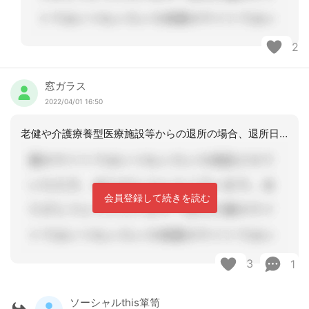
2
窓ガラス
2022/04/01 16:50
老健や介護療養型医療施設等からの退所の場合、退所日に通所介護等を機械的にケアプラ
会員登録して続きを読む
3
1
ソーシャルthis箪笥