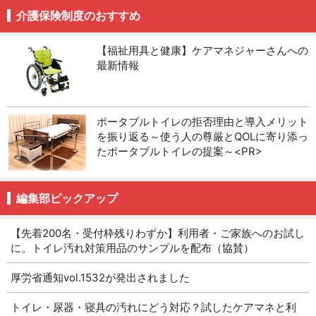
介護保険制度のおすすめ
【福祉用具と健康】ケアマネジャーさんへの
最新情報
ポータブルトイレの拒否理由と導入メリット
を振り返る～使う人の尊厳とQOLに寄り添っ
たポータブルトイレの提案～<PR>
編集部ピックアップ
【先着200名・受付枠残りわずか】利用者・ご家族へのお試し
に。トイレ汚れ対策用品のサンプルを配布（協賛）
厚労省通知vol.1532が発出されました
トイレ・尿器・寝具の汚れにどう対応？試したケアマネと利