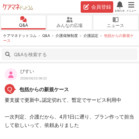
会員登録
お知らせ
メニュー
Q&A
みんなの広場
ニュース
ケアマネドットコム
Q&A
介護保険制度
介護認定
包括からの新規ケ
ース
びすい
2026/04/23 06:22
Q
包括からの新規ケース
要支援で更新中｡認定切れて、暫定でサービス利用中
一次判定、介護だから、4月1日に遡り、プラン作って担当
して欲しいって、依頼ありました