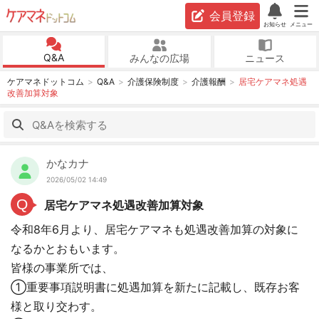
会員登録
お知らせ
メニュー
Q&A
みんなの広場
ニュース
ケアマネドットコム
Q&A
介護保険制度
介護報酬
居宅ケアマネ処遇
改善加算対象
かなカナ
2026/05/02 14:49
Q
居宅ケアマネ処遇改善加算対象
令和8年6月より、居宅ケアマネも処遇改善加算の対象に
なるかとおもいます。
皆様の事業所では、
①重要事項説明書に処遇加算を新たに記載し、既存お客
様と取り交わす。