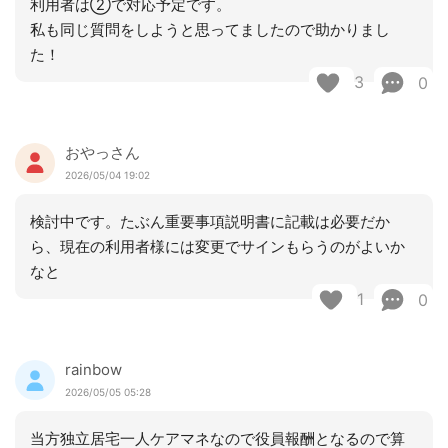
利用者は②で対応予定です。
私も同じ質問をしようと思ってましたので助かりまし
た！
3
0
おやっさん
2026/05/04 19:02
検討中です。たぶん重要事項説明書に記載は必要だか
ら、現在の利用者様には変更でサインもらうのがよいか
なと
1
0
rainbow
2026/05/05 05:28
当方独立居宅一人ケアマネなので役員報酬となるので算