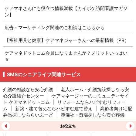
ケアマネさんにも役立つ情報満載【カイポケ訪問看護マガジ
ン】
広告・マーケティング関連のご相談はこちらから
【福祉用具と健康】ケアマネジャーさんへの最新情報（PR）
ケアマネドットコム会員になりませんか？メリットいっぱい
☆
SMSのシニアライフ関連サービス
介護の相談なら安心介護
|
老人ホーム・介護施設探しなら安
心介護紹介センター
|
ケアマネージャーのコミュニティサイ
ト ケアマネドットコム
|
リフォームならハピすむリフォー
ム
|
新築・建て替えならハピすむ建て替え
|
高齢者向け宅配
弁当探しなららいふーど
|
葬儀社・斎場探しなら安心葬儀
お役立ち