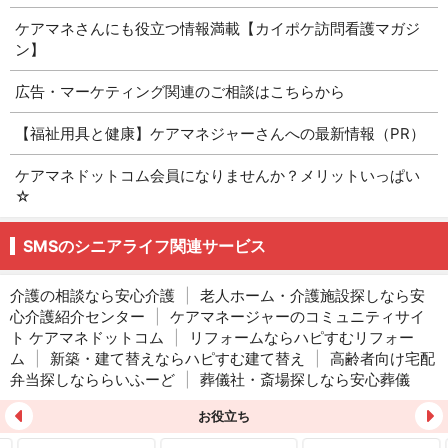
ケアマネさんにも役立つ情報満載【カイポケ訪問看護マガジ
ン】
広告・マーケティング関連のご相談はこちらから
【福祉用具と健康】ケアマネジャーさんへの最新情報（PR）
ケアマネドットコム会員になりませんか？メリットいっぱい
☆
SMSのシニアライフ関連サービス
介護の相談なら安心介護
|
老人ホーム・介護施設探しなら安
心介護紹介センター
|
ケアマネージャーのコミュニティサイ
ト ケアマネドットコム
|
リフォームならハピすむリフォー
ム
|
新築・建て替えならハピすむ建て替え
|
高齢者向け宅配
弁当探しなららいふーど
|
葬儀社・斎場探しなら安心葬儀
お役立ち