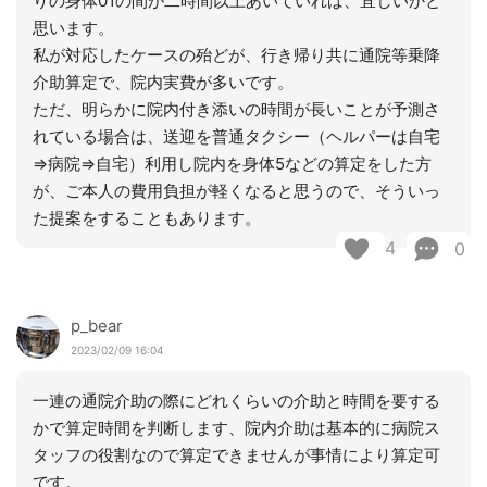
りの身体01の間が二時間以上あいていれば、宜しいかと
思います。
私が対応したケースの殆どが、行き帰り共に通院等乗降
介助算定で、院内実費が多いです。
ただ、明らかに院内付き添いの時間が長いことが予測さ
れている場合は、送迎を普通タクシー（ヘルパーは自宅
⇒病院⇒自宅）利用し院内を身体5などの算定をした方
が、ご本人の費用負担が軽くなると思うので、そういっ
た提案をすることもあります。
4
0
p_bear
2023/02/09 16:04
一連の通院介助の際にどれくらいの介助と時間を要する
かで算定時間を判断します、院内介助は基本的に病院ス
タッフの役割なので算定できませんが事情により算定可
です。