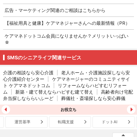
広告・マーケティング関連のご相談はこちらから
【福祉用具と健康】ケアマネジャーさんへの最新情報（PR）
ケアマネドットコム会員になりませんか？メリットいっぱい
☆
SMSのシニアライフ関連サービス
介護の相談なら安心介護
|
老人ホーム・介護施設探しなら安
心介護紹介センター
|
ケアマネージャーのコミュニティサイ
ト ケアマネドットコム
|
リフォームならハピすむリフォー
ム
|
新築・建て替えならハピすむ建て替え
|
高齢者向け宅配
弁当探しなららいふーど
|
葬儀社・斎場探しなら安心葬儀
お役立ち
運営基準
転職支援
ドットAI