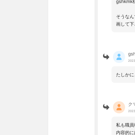
gshk
そうなん
画して下
gs
2023
たしかに
ク
2023
私も職員
内容的に