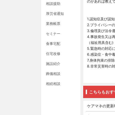
のがあれば教え
相談援助
厚労省通知
1.認知症及び認
業務帳票
2.プライバシー
3.倫理及び法令
セミナー
4.事故発生又は
（福祉用具含む)
食事宅配
5.緊急時の対応
住宅改修
6.感染症・食中
7.身体拘束の排
施設紹介
8.非常災害時の
葬儀相談
相続相談
こちらもおす
ケアマネの更新