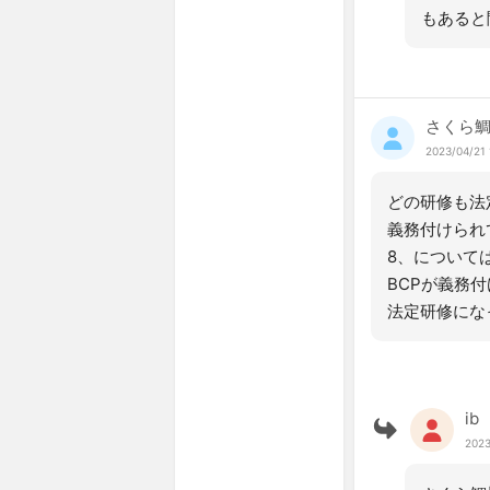
もあると
さくら
2023/04/21 
どの研修も法
義務付けられ
8、について
BCPが義務
法定研修にな
ib
2023