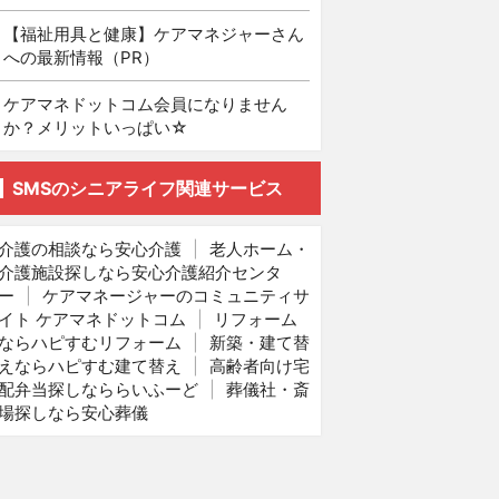
【福祉用具と健康】ケアマネジャーさん
への最新情報（PR）
ケアマネドットコム会員になりません
か？メリットいっぱい☆
SMSのシニアライフ関連サービス
介護の相談なら安心介護
|
老人ホーム・
介護施設探しなら安心介護紹介センタ
ー
|
ケアマネージャーのコミュニティサ
イト ケアマネドットコム
|
リフォーム
ならハピすむリフォーム
|
新築・建て替
えならハピすむ建て替え
|
高齢者向け宅
配弁当探しなららいふーど
|
葬儀社・斎
場探しなら安心葬儀