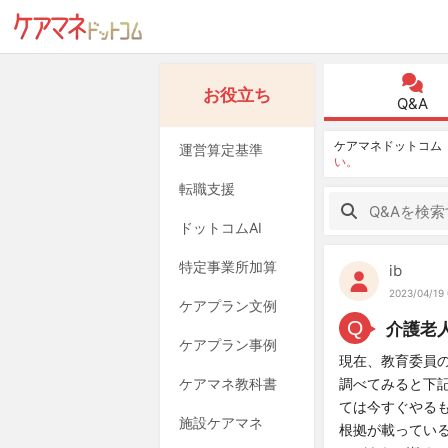
お役立ち
Q&A
ケアマネドットコム
運営算定基準
い。
転職支援
ドットコムAI
特定事業所加算
ib
2023/04/19 
ケアプラン文例
Q
介護老
ケアプラン事例
現在、教育委員
ケアマネ教科書
調べてみると下記
ては今すぐやる
施設ケアマネ
根拠が載ってい