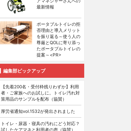
アマネジャーさんへの
最新情報
ポータブルトイレの拒
否理由と導入メリット
を振り返る～使う人の
尊厳とQOLに寄り添っ
たポータブルトイレの
提案～<PR>
編集部ピックアップ
【先着200名・受付枠残りわずか】利用
者・ご家族へのお試しに。トイレ汚れ対
策用品のサンプルを配布（協賛）
厚労省通知vol.1532が発出されました
トイレ・尿器・寝具の汚れにどう対応？
試したケアマネと利用者の声（協賛）