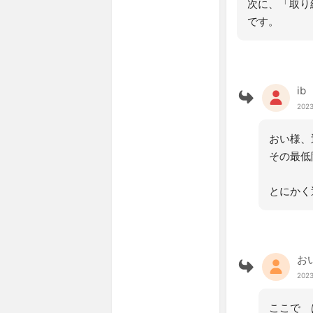
次に、「取り
です。
ib
2023
おい様、
その最低
とにかく
お
2023
ここで 