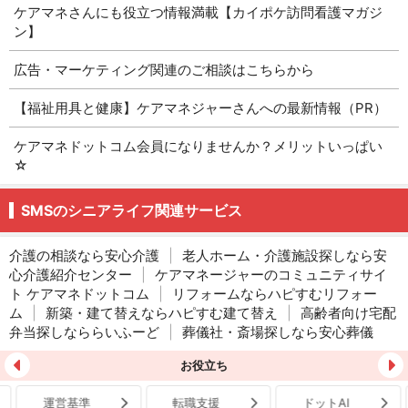
ケアマネさんにも役立つ情報満載【カイポケ訪問看護マガジ
ン】
広告・マーケティング関連のご相談はこちらから
【福祉用具と健康】ケアマネジャーさんへの最新情報（PR）
ケアマネドットコム会員になりませんか？メリットいっぱい
☆
SMSのシニアライフ関連サービス
介護の相談なら安心介護
|
老人ホーム・介護施設探しなら安
心介護紹介センター
|
ケアマネージャーのコミュニティサイ
ト ケアマネドットコム
|
リフォームならハピすむリフォー
ム
|
新築・建て替えならハピすむ建て替え
|
高齢者向け宅配
弁当探しなららいふーど
|
葬儀社・斎場探しなら安心葬儀
お役立ち
運営基準
転職支援
ドットAI