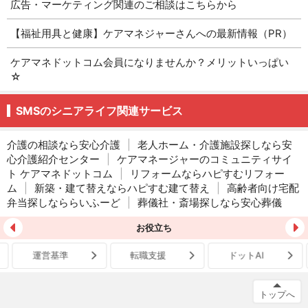
広告・マーケティング関連のご相談はこちらから
【福祉用具と健康】ケアマネジャーさんへの最新情報（PR）
ケアマネドットコム会員になりませんか？メリットいっぱい
☆
SMSのシニアライフ関連サービス
介護の相談なら安心介護
|
老人ホーム・介護施設探しなら安
心介護紹介センター
|
ケアマネージャーのコミュニティサイ
ト ケアマネドットコム
|
リフォームならハピすむリフォー
ム
|
新築・建て替えならハピすむ建て替え
|
高齢者向け宅配
弁当探しなららいふーど
|
葬儀社・斎場探しなら安心葬儀
お役立ち
運営基準
転職支援
ドットAI
トップへ