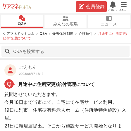
会員登録
お知らせ
メニュー
Q&A
みんなの広場
ニュース
ケアマネドットコム
Q&A
介護保険制度
介護給付
月途中に住所変更/
給付管理について
ごえもん
2023/08/17 15:13
Q
月途中に住所変更/給付管理について
質問させていただきます。
今月18日まで当市にて、自宅にて在宅サービス利用。
19日に別市 住宅型有料老人ホーム（住所地特例施設）入
居。
21日に転居届提出。そこから施設サービス開始となりま