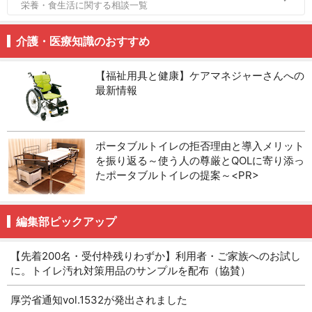
栄養・食生活に関する相談一覧
介護・医療知識のおすすめ
【福祉用具と健康】ケアマネジャーさんへの
最新情報
ポータブルトイレの拒否理由と導入メリット
を振り返る～使う人の尊厳とQOLに寄り添っ
たポータブルトイレの提案～<PR>
編集部ピックアップ
【先着200名・受付枠残りわずか】利用者・ご家族へのお試し
に。トイレ汚れ対策用品のサンプルを配布（協賛）
厚労省通知vol.1532が発出されました