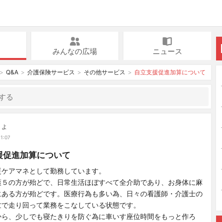
みんなの広場
ニュース
Q&A
介護保険サービス
その他サービス
自立支援促進加算について
ちょ
11:07
援促進加算について
従ケアマネとして勤務しています。
護５の方が殆どで、日常生活ほぼすべて全介助であり、お身体に麻
にある方が殆どです。医療行為も多い為、日々の看護師・介護士の
忙で走り回って業務をこなしている状態です。
から、少しでも寝たきりを防ぐ為に車いす座位時間をもっと作ろ