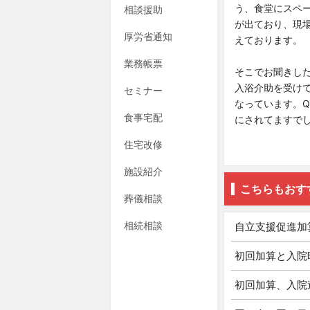
う、食堂にスペ
相談援助
が出ており、現
厚労省通知
えております。
業務帳票
そこでお聞きし
入浴介助を受け
セミナー
なっています。
食事宅配
にされてますで
住宅改修
施設紹介
こちらもおす
葬儀相談
相続相談
自立支援促進加
初回加算と入院
初回加算、入院