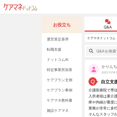
お役立ち
Q&A
ケアマネドットコム
運営算定基準
転職支援
ドットコムAI
かりん
特定事業所加算
2021/11/18 
ケアプラン文例
Q
自立支
ケアプラン事例
介護医療院で専
入所者様は要介
ケアマネ教科書
痺や拘縮が重度
業務が非常に多
施設ケアマネ
そんなスタッフ