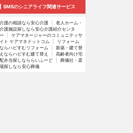
SMSのシニアライフ関連サービス
介護の相談なら安心介護
|
老人ホーム・
介護施設探しなら安心介護紹介センタ
ー
|
ケアマネージャーのコミュニティサ
イト ケアマネドットコム
|
リフォーム
ならハピすむリフォーム
|
新築・建て替
えならハピすむ建て替え
|
高齢者向け宅
配弁当探しなららいふーど
|
葬儀社・斎
場探しなら安心葬儀