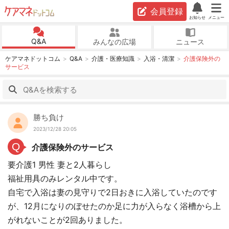
会員登録
お知らせ
メニュー
Q&A
みんなの広場
ニュース
ケアマネドットコム
Q&A
介護・医療知識
入浴・清潔
介護保険外の
サービス
勝ち負け
2023/12/28 20:05
Q
介護保険外のサービス
要介護1 男性 妻と2人暮らし
福祉用具のみレンタル中です。
自宅で入浴は妻の見守りで2日おきに入浴していたのです
が、12月になりのぼせたのか足に力が入らなく浴槽から上
がれないことが2回ありました。