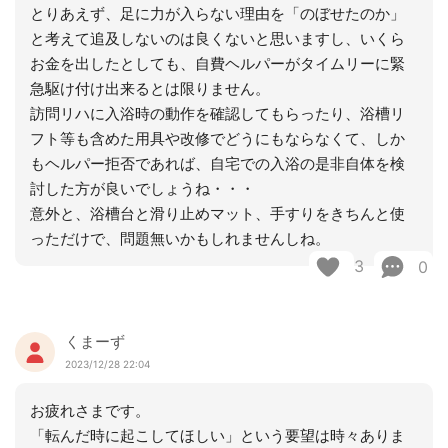
とりあえず、足に力が入らない理由を「のぼせたのか」
と考えて追及しないのは良くないと思いますし、いくら
お金を出したとしても、自費ヘルパーがタイムリーに緊
急駆け付け出来るとは限りません。
訪問リハに入浴時の動作を確認してもらったり、浴槽リ
フト等も含めた用具や改修でどうにもならなくて、しか
もヘルパー拒否であれば、自宅での入浴の是非自体を検
討した方が良いでしょうね・・・
意外と、浴槽台と滑り止めマット、手すりをきちんと使
っただけで、問題無いかもしれませんしね。
3
0
くまーず
2023/12/28 22:04
お疲れさまです。
「転んだ時に起こしてほしい」という要望は時々ありま