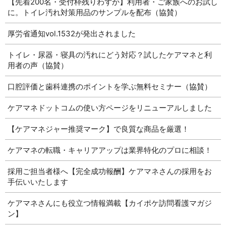
【先着200名・受付枠残りわずか】利用者・ご家族へのお試し
に。トイレ汚れ対策用品のサンプルを配布（協賛）
厚労省通知vol.1532が発出されました
トイレ・尿器・寝具の汚れにどう対応？試したケアマネと利
用者の声（協賛）
口腔評価と歯科連携のポイントを学ぶ無料セミナー（協賛）
ケアマネドットコムの使い方ページをリニューアルしました
【ケアマネジャー推奨マーク】で良質な商品を厳選！
ケアマネの転職・キャリアアップは業界特化のプロに相談！
採用ご担当者様へ【完全成功報酬】ケアマネさんの採用をお
手伝いいたします
ケアマネさんにも役立つ情報満載【カイポケ訪問看護マガジ
ン】