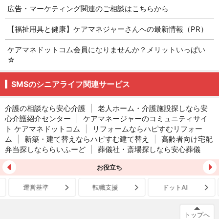
広告・マーケティング関連のご相談はこちらから
【福祉用具と健康】ケアマネジャーさんへの最新情報（PR）
ケアマネドットコム会員になりませんか？メリットいっぱい
☆
SMSのシニアライフ関連サービス
介護の相談なら安心介護
|
老人ホーム・介護施設探しなら安
心介護紹介センター
|
ケアマネージャーのコミュニティサイ
ト ケアマネドットコム
|
リフォームならハピすむリフォー
ム
|
新築・建て替えならハピすむ建て替え
|
高齢者向け宅配
弁当探しなららいふーど
|
葬儀社・斎場探しなら安心葬儀
お役立ち
運営基準
転職支援
ドットAI
トップへ