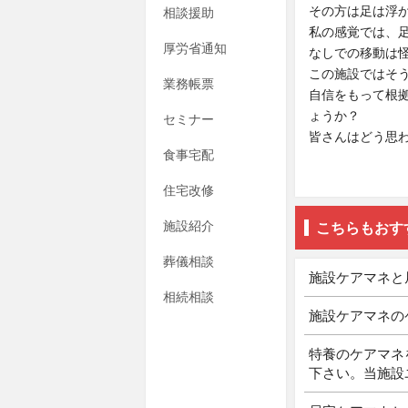
その方は足は浮
相談援助
私の感覚では、
厚労省通知
なしでの移動は
この施設ではそ
業務帳票
自信をもって根
ょうか？
セミナー
皆さんはどう思
食事宅配
住宅改修
施設紹介
こちらもおす
葬儀相談
施設ケアマネと
相続相談
施設ケアマネの
特養のケアマネ
下さい。当施設