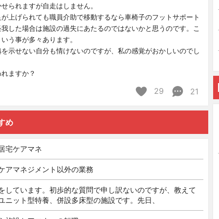
かせられますが自走はしません。
足が上げられても職員介助で移動するなら車椅子のフットサポート
怪我した場合は施設の過失にあたるのではないかと思うのです。こ
ういう事が多々あります。
拠を示せない自分も情けないのですが、私の感覚がおかしいのでし
われますか？
29
21
すめ
居宅ケアマネ
ケアマネジメント以外の業務
をしています。初歩的な質問で申し訳ないのですが、教えて
ユニット型特養、併設多床型の施設です。先日、