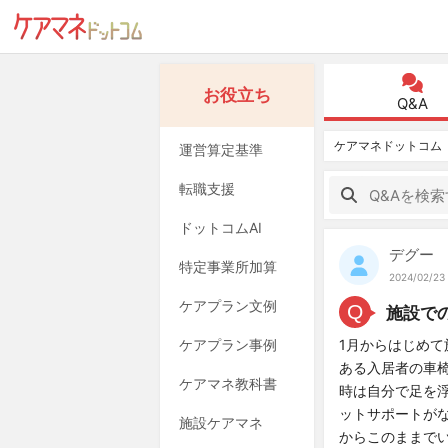
お役立ち
Q&A
ケアマネドットコム
運営算定基準
転職支援
ドットコムAI
デグー
特定事業所加算
2024/02/23 
ケアプラン文例
Q
施設で
ケアプラン事例
1月からはじめ
ある入居者の車
ケアマネ教科書
時は自分で足を
ットサポートが
施設ケアマネ
からこのままで