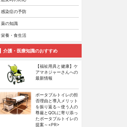
感染症の予防
薬の知識
栄養・食生活
介護・医療知識のおすすめ
【福祉用具と健康】ケ
アマネジャーさんへの
最新情報
ポータブルトイレの拒
否理由と導入メリット
を振り返る～使う人の
尊厳とQOLに寄り添っ
たポータブルトイレの
提案～<PR>