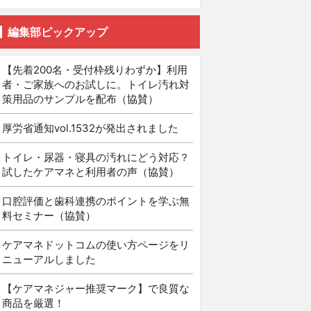
編集部ピックアップ
【先着200名・受付枠残りわずか】利用
者・ご家族へのお試しに。トイレ汚れ対
策用品のサンプルを配布（協賛）
厚労省通知vol.1532が発出されました
トイレ・尿器・寝具の汚れにどう対応？
試したケアマネと利用者の声（協賛）
口腔評価と歯科連携のポイントを学ぶ無
料セミナー（協賛）
ケアマネドットコムの使い方ページをリ
ニューアルしました
【ケアマネジャー推奨マーク】で良質な
商品を厳選！