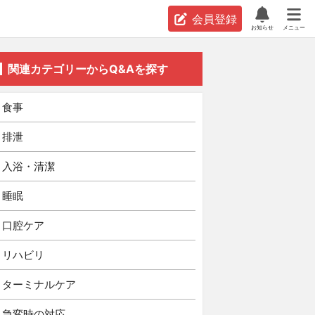
会員登録
お知らせ
メニュー
関連カテゴリーからQ&Aを探す
食事
排泄
入浴・清潔
睡眠
口腔ケア
リハビリ
ターミナルケア
急変時の対応