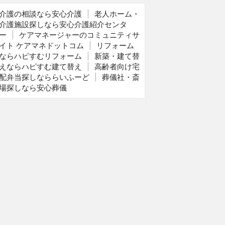
介護の相談なら安心介護
|
老人ホーム・
介護施設探しなら安心介護紹介センタ
ー
|
ケアマネージャーのコミュニティサ
イト ケアマネドットコム
|
リフォーム
ならハピすむリフォーム
|
新築・建て替
えならハピすむ建て替え
|
高齢者向け宅
配弁当探しなららいふーど
|
葬儀社・斎
場探しなら安心葬儀