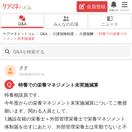
会員登録
お知らせ
メニュー
Q&A
みんなの広場
ニュース
ケアマネドットコム
Q&A
介護保険制度
介護報酬
特養での栄養マネ
ジメント未実施減算
ぎぎ
2024/04/10 22:15
Q
特養での栄養マネジメント未実施減算
特養相談員です。
今年度からの栄養マネジメント未実施減算についてご教授
願います。関わる人員として、
1.施設在籍の栄養士＋外部管理栄養士で栄養マネジメント
体制届を出すにあたり、外部管理栄養士は常勤でないと不