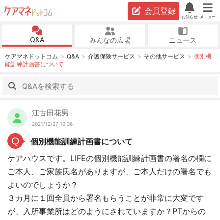
会員登録
お知らせ
メニュー
Q&A
みんなの広場
ニュース
ケアマネドットコム
Q&A
介護保険サービス
その他サービス
個別機
能訓練計画書について
江古田花男
2021/12/27 10:36
Q
個別機能訓練計画書について
ケアハウスです。LIFEの個別機能訓練計画書の署名の欄に
ご本人、ご家族氏名がありますが、ご本人だけの署名でも
よいのでしょうか？
３カ月に１回全員から署名もらうことが非常に大変です
が、入所事業所はどのようにされていますか？PTからの