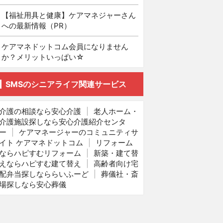
【福祉用具と健康】ケアマネジャーさん
への最新情報（PR）
ケアマネドットコム会員になりません
か？メリットいっぱい☆
SMSのシニアライフ関連サービス
介護の相談なら安心介護
|
老人ホーム・
介護施設探しなら安心介護紹介センタ
ー
|
ケアマネージャーのコミュニティサ
イト ケアマネドットコム
|
リフォーム
ならハピすむリフォーム
|
新築・建て替
えならハピすむ建て替え
|
高齢者向け宅
配弁当探しなららいふーど
|
葬儀社・斎
場探しなら安心葬儀