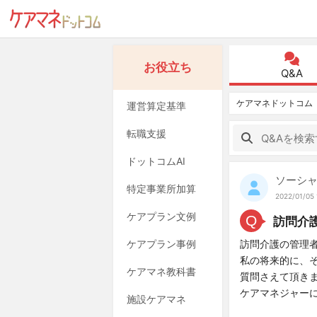
お役立ち
Q&A
ケアマネドットコム
運営算定基準
転職支援
ドットコムAI
ソーシャ
特定事業所加算
2022/01/05 
ケアプラン文例
Q
訪問介
ケアプラン事例
訪問介護の管理
私の将来的に、
ケアマネ教科書
質問さえて頂き
ケアマネジャー
施設ケアマネ