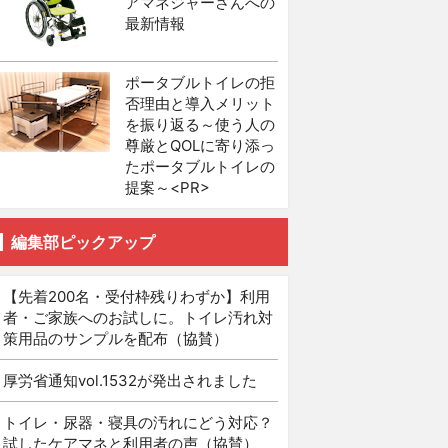
アマネジャーさんへの
最新情報
ポータブルトイレの拒
否理由と導入メリット
を振り返る～使う人の
尊厳とQOLに寄り添っ
たポータブルトイレの
提案～<PR>
編集部ピックアップ
【先着200名・受付枠残りわずか】利用
者・ご家族へのお試しに。トイレ汚れ対
策用品のサンプルを配布（協賛）
厚労省通知vol.1532が発出されました
トイレ・尿器・寝具の汚れにどう対応？
試したケアマネと利用者の声（協賛）