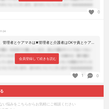
0
ス
11:24
うちの市では、管理者とケアマネは✖管理者と介護者はOKサ責とケアマネは✖サ責と介
会員登録して続きを読む
1
0
する