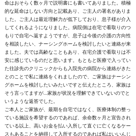
命はおそらく数ヶ月で説明書にも書いてありました。積極
的な延命はしない方向と記載あり、ご主人の署名がありま
した。ご主人は最近理解力が低下しており、息子様が介入
してくれるようになりました。病院側は在宅で看取りのつ
もりで自宅へ返すようですが、息子は今後の介護の方向性
を相談したい、ナーシングホームを検討したいと連絡が来
ました。夫では高齢なこともあり、在宅介護で看取りは不
安に感じているのだと思います。もともと医療で入ってい
た往診先のクリニックからも入院先の病院から連絡がきた
とのことで私に連絡をくれましたので、ご家族はナーシン
グホームを検討したいみたいですと伝えたところ、家族は
そう言ってますが…家族が状況を理解できていないのでと
いうような返答でした。
ご本人とご家族が、最期を自宅ではなく、医療体制の整っ
ている施設を希望するのであれば、余命数ヶ月と宣告され
ている以上、高いお金を払い入所して直ぐに亡くなるケー
スもあることを納得して入所するのであれば私はいいんじ