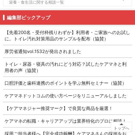
栄養・食生活に関する相談一覧
編集部ピックアップ
【先着200名・受付枠残りわずか】利用者・ご家族へのお試し
に。トイレ汚れ対策用品のサンプルを配布（協賛）
厚労省通知vol.1532が発出されました
トイレ・尿器・寝具の汚れにどう対応？試したケアマネと利
用者の声（協賛）
口腔評価と歯科連携のポイントを学ぶ無料セミナー（協賛）
ケアマネドットコムの使い方ページをリニューアルしました
【ケアマネジャー推奨マーク】で良質な商品を厳選！
ケアマネの転職・キャリアアップは業界特化のプロに相談！
トップへ
採用ご担当者様へ【完全成功報酬】ケアマネさんの採用をお