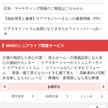
広告・マーケティング関連のご相談はこちらから
【福祉用具と健康】ケアマネジャーさんへの最新情報（PR）
ケアマネドットコム会員になりませんか？メリットいっぱい
☆
SMSのシニアライフ関連サービス
介護の相談なら安心介護
|
老人ホーム・介護施設探しなら安
心介護紹介センター
|
ケアマネージャーのコミュニティサイ
ト ケアマネドットコム
|
リフォームならハピすむリフォー
ム
|
新築・建て替えならハピすむ建て替え
|
高齢者向け宅配
弁当探しなららいふーど
|
葬儀社・斎場探しなら安心葬儀
お役立ち
運営基準
転職支援
ドットAI