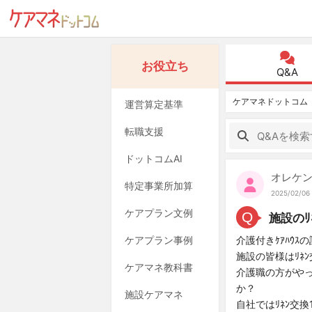
お役立ち
Q&A
ケアマネドットコム
運営算定基準
転職支援
ドットコムAI
オレケ
特定事業所加算
2025/02/06 
ケアプラン文例
Q
施設のﾘ
ケアプラン事例
介護付きｹｱﾊｳ
施設の皆様はﾘﾈ
ケアマネ教科書
介護職の方がや
か？
施設ケアマネ
自社ではﾘﾈﾝ交