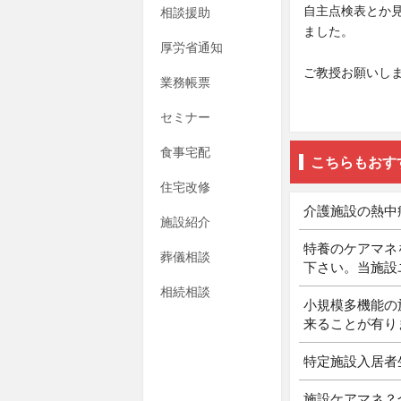
自主点検表とか
相談援助
ました。
厚労省通知
ご教授お願いし
業務帳票
セミナー
食事宅配
こちらもおす
住宅改修
介護施設の熱中
施設紹介
特養のケアマネ
葬儀相談
下さい。当施設
相続相談
小規模多機能の
来ることが有り
特定施設入居者
施設ケアマネ？