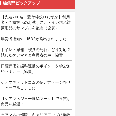
編集部ピックアップ
【先着200名・受付枠残りわずか】利用
者・ご家族へのお試しに。トイレ汚れ対
策用品のサンプルを配布（協賛）
厚労省通知vol.1532が発出されました
トイレ・尿器・寝具の汚れにどう対応？
試したケアマネと利用者の声（協賛）
口腔評価と歯科連携のポイントを学ぶ無
料セミナー（協賛）
ケアマネドットコムの使い方ページをリ
ニューアルしました
【ケアマネジャー推奨マーク】で良質な
商品を厳選！
ケアマネの転職・キャリアアップは業界