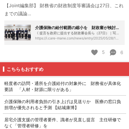
【Joint編集部】 財務省の財政制度等審議会は27日、これ
までの議論…
介護保険の給付範囲の縮小を 財政審が検討を要請 利用者負担の引き上げなど提言 - ケアマネタイムス
《 提言を政府に提出する財政審会長ら（27日）｜写真提供：財務省 》 「一層の緊張感を持って財政運営に臨む必要がある」とくぎを刺した。介護分野への言及も忘れず、保険給付の範囲の縮小も検討すべきと持論を展開した。【Joint編集部】 財務省の財政制度等審議会は27日、これまでの議論をまとめた提言（建議）を政府へ提出した。 今回のタイトルは、「激動の世界を見据えたあるべき財政運営」。国際社会が変わりゆく中で、日本経済を取り巻く環境もまた厳しさを増しているとして、財政健全化の重要性を次のように強調した。 「世界が揺れている今こそ、緊張感を持って正しい選択をしていくことが求められている」 介護分野をめ…
https://i.care-mane.com/news/entry/2025/05/28/133000
5
6
こちらもおすすめ
軽度者の訪問・通所を介護給付の対象外に 財務省が具体化
要請 「人材・財源に限りがある」
介護保険の利用者負担の引き上げは見送りか 医療の窓口負
担増が優先されると予測 【結城康博】
居宅介護支援の管理者要件、識者が見直し提言 主任研修で
なく「管理者研修」を