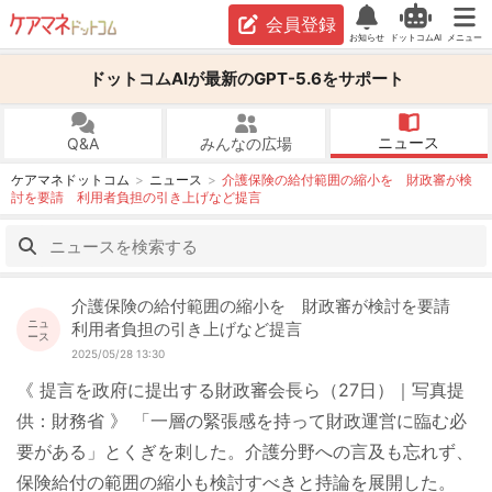
会員登録
お知らせ
ドットコムAI
メニュー
ドットコムAIが最新のGPT-5.6をサポート
ニュース
Q&A
みんなの広場
ケアマネドットコム
ニュース
介護保険の給付範囲の縮小を 財政審が検
討を要請 利用者負担の引き上げなど提言
介護保険の給付範囲の縮小を 財政審が検討を要請
ニュ
利用者負担の引き上げなど提言
ース
2025/05/28 13:30
《 提言を政府に提出する財政審会長ら（27日）｜写真提
供：財務省 》 「一層の緊張感を持って財政運営に臨む必
要がある」とくぎを刺した。介護分野への言及も忘れず、
保険給付の範囲の縮小も検討すべきと持論を展開した。