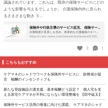
議論されています。これらは、既存の保険サービスにどの
ような影響を与えるでしょうか。 介護保険内外に見られ
るさまざまな動き ５…
保険外や行政主導のサービス拡充、 保険サービスの環境にどう影響？ - ケアマネタイムス
次期制度の見直しを含め、将来的な介護施策のキーワードに浮上しているのが、保険外サービスです。また、資源不足に直面している地域等での行政主導サービスのあり方も議論されています。これらは、既存の保険サービスにどのような影響を与えるでしょうか。 介護保険内外に見られるさまざまな動き ５月28日に、経産省の「高齢者・介護関連サービス産業振興に関する戦略検討会」が取りまとめを公表しました。これに先がけて、今年３月には保険外サービス事業者による「介護関連サービス事業協会（CSBA）」が発足。運営上のガイドラインも示しています。 こうした保険外サービスをめぐる活発な動きを受け、財務省審議会の建議でも「保険外…
https://i.care-mane.com/news/entry/tanaka20250603
3
1
こちらもおすすめ
ケアマネのシャドウワークを保険外サービスに 財務省が提
言 報酬のインセンティブも
新たな登録施設介護支援、基本報酬どう設定？ 個人宅を支
える居宅ケアマネが不利にならない環境整備を 【田中紘太】
保険外サービス活用の推進に向けた課題。 ケアマネのシャド