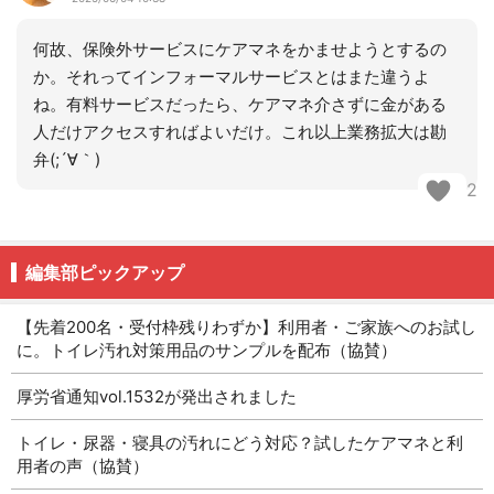
何故、保険外サービスにケアマネをかませようとするの
か。それってインフォーマルサービスとはまた違うよ
ね。有料サービスだったら、ケアマネ介さずに金がある
人だけアクセスすればよいだけ。これ以上業務拡大は勘
弁(;´∀｀)
2
編集部ピックアップ
【先着200名・受付枠残りわずか】利用者・ご家族へのお試し
に。トイレ汚れ対策用品のサンプルを配布（協賛）
厚労省通知vol.1532が発出されました
トイレ・尿器・寝具の汚れにどう対応？試したケアマネと利
用者の声（協賛）