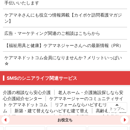
手伝いいたします
ケアマネさんにも役立つ情報満載【カイポケ訪問看護マガジ
ン】
広告・マーケティング関連のご相談はこちらから
【福祉用具と健康】ケアマネジャーさんへの最新情報（PR）
ケアマネドットコム会員になりませんか？メリットいっぱい
☆
SMSのシニアライフ関連サービス
介護の相談なら安心介護
|
老人ホーム・介護施設探しなら安
心介護紹介センター
|
ケアマネージャーのコミュニティサイ
ト ケアマネドットコム
|
リフォームならハピすむリフォー
トップへ
ム
|
新築・建て替えならハピすむ建て替え
|
高齢者向け宅配
弁当探しなららいふーど
|
葬儀社・斎場探しなら安心葬儀
お役立ち