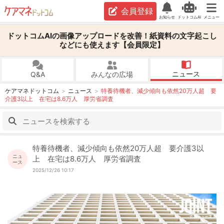
会員登録
お知らせ
ドットコムAI
メニュー
ドットコムAIの画像アップロードを改善！紙資料の文字起こし
などにも使えます【会員限定】
ニュース
Q&A
みんなの広場
ケアマネドットコム
ニュース
特養待機者、減少傾向も依然20万人超 要
介護3以上 在宅は8.6万人 厚労省調査
特養待機者、減少傾向も依然20万人超 要介護3以
ニュ
上 在宅は8.6万人 厚労省調査
ース
2025/12/26 10:17