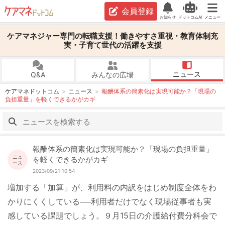
会員登録
お知らせ
ドットコムAI
メニュー
ケアマネジャー専門の転職支援！働きやすさ重視・教育体制充
実・子育て世代の活躍を支援
ニュース
Q&A
みんなの広場
ケアマネドットコム
ニュース
報酬体系の簡素化は実現可能か？「現場の
負担重量」を軽くできるかがカギ
報酬体系の簡素化は実現可能か？「現場の負担重量」
ニュ
を軽くできるかがカギ
ース
2023/09/21 10:54
増加する「加算」が、利用料の内訳をはじめ制度全体をわ
かりにくくしている──利用者だけでなく現場従事者も実
感している課題でしょう。９月15日の介護給付費分科会で