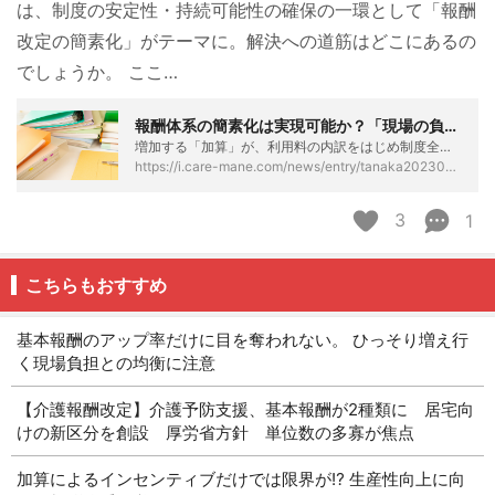
は、制度の安定性・持続可能性の確保の一環として「報酬
改定の簡素化」がテーマに。解決への道筋はどこにあるの
でしょうか。 ここ…
報酬体系の簡素化は実現可能か？「現場の負担重量」を軽くできるかがカギ - ケアマネタイムス
増加する「加算」が、利用料の内訳をはじめ制度全体をわかりにくくしている──利用者だけでなく現場従事者も実感している課題でしょう。９月15日の介護給付費分科会では、制度の安定性・持続可能性の確保の一環として「報酬改定の簡素化」がテーマに。解決への道筋はどこにあるのでしょうか。 ここまで報酬体系が複雑化した「３つの要因」 そもそも報酬体系がここまで複雑化した背景には、３つの要因が考えられます。 １つは、介護費用が伸び続ける中、給付の「費用対効果（自立支援・重度化防止などのサービスの質）」を上げるために、基本報酬を抑えたうえで、加算によるインセンティブを強化するという流れが加速したこと。 ２つめは、…
https://i.care-mane.com/news/entry/tanaka20230921
3
1
こちらもおすすめ
基本報酬のアップ率だけに目を奪われない。 ひっそり増え行
く現場負担との均衡に注意
【介護報酬改定】介護予防支援、基本報酬が2種類に 居宅向
けの新区分を創設 厚労省方針 単位数の多寡が焦点
加算によるインセンティブだけでは限界が⁉ 生産性向上に向