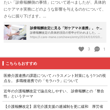
たい「診療報酬側の事情」について述べましたが、具体的
にケアマネ実務にどのような影響を与えるのかについて、
さらに掘り下げます。…
診療報酬改定に見る「対ケアマネ連携」。 ケアマネ側の業務風土はどう変わるか？ - ケアマネタイムス
診療報酬改定の具体的項目の答申が行われました。介護報酬との同時改定ということもあり、対介護連携にかかる改定項目も目立ちます。以前、居宅ケアマネが把握しておきたい「診療報酬側の事情」について述べましたが、具体的にケアマネ実務にどのような影響を与えるのかについて、さらに掘り下げます。 地域包括診療料算定で対ケアマネ連携を重視 すでに注目しているケアマネも多いと思いますが、かかりつけ医機能の評価報酬である「地域包括診療料（認知症地域包括診療料含む）」の算定要件で、ケアマネおよび障害福祉の相談支援専門員（以下、ケアマネ等）との連携を重視した規定が加えられました。 具体的には、(1)ケアマネ等からの相談…
https://i.care-mane.com/news/entry/2024/03/05/090000
3
1
こちらもおすすめ
医療介護連携の課題について ハラスメント対策にもう1つの視
点を。 多職種連携での「モラハラ」について
近年の介護報酬改定で論点化しやすい、 診療報酬との「整合
性」というテーマ
【介護報酬改定】居宅介護支援の逓減制を更に緩和 厚労省