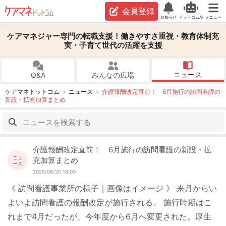
会員登録
お知らせ
ドットコムAI
メニュー
ケアマネジャー専門の転職支援！働きやすさ重視・教育体制充
実・子育て世代の活躍を支援
ニュース
Q&A
みんなの広場
ケアマネドットコム
ニュース
介護報酬改定直前！ 6月施行の訪問看護の
新設・拡充加算まとめ
介護報酬改定直前！ 6月施行の訪問看護の新設・拡
ニュ
充加算まとめ
ース
2025/06/20 18:00
《 訪問看護事業所の様子｜画像はイメージ 》 来月からい
よいよ訪問看護の報酬改定が施行される。 施行時期はこ
れまで4月だったが、今年度から6月へ変更された。厚生