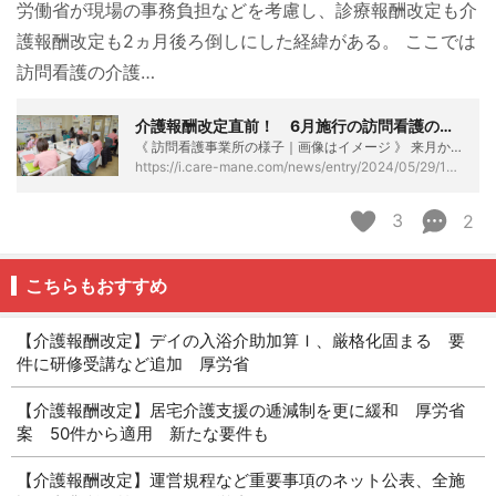
労働省が現場の事務負担などを考慮し、診療報酬改定も介
護報酬改定も2ヵ月後ろ倒しにした経緯がある。 ここでは
訪問看護の介護…
介護報酬改定直前！ 6月施行の訪問看護の新設・拡充加算まとめ - ケアマネタイムス
《 訪問看護事業所の様子｜画像はイメージ 》 来月からいよいよ訪問看護の報酬改定が施行される。 施行時期はこれまで4月だったが、今年度から6月へ変更された。厚生労働省が現場の事務負担などを考慮し、診療報酬改定も介護報酬改定も2ヵ月後ろ倒しにした経緯がある。 ここでは訪問看護の介護報酬について、新たに創設されたり拡充されたりする加算をまとめていく。メニューは全部で6つだ。【Joint編集部】 1. 専門性の高い看護師によるサービスの評価 医療ニーズの高い利用者が増えていることを踏まえ、専門性の高い看護師が計画的な管理を行うことを評価する新たな加算を設ける。 専門管理加算＝250単位／月（新設） …
https://i.care-mane.com/news/entry/2024/05/29/110308
3
2
こちらもおすすめ
【介護報酬改定】デイの入浴介助加算Ｉ、厳格化固まる 要
件に研修受講など追加 厚労省
【介護報酬改定】居宅介護支援の逓減制を更に緩和 厚労省
案 50件から適用 新たな要件も
【介護報酬改定】運営規程など重要事項のネット公表、全施