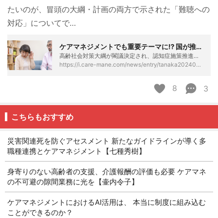
たいのが、冒頭の大綱・計画の両方で示された「難聴への
対応」についてで…
ケアマネジメントでも重要テーマに⁉ 国が推進する「高齢者の難聴」への対応 - ケアマネタイムス
高齢社会対策大綱が閣議決定され、認知症施策推進基本計画案もこの秋の閣議決定が目指されています。いずれも2026年度の診療報酬改定、2027年度の介護報酬改定に影響を与えることは間違いありません。ここで改めて注目したいのが、冒頭の大綱・計画の両方で示された「難聴への対応」についてです。 難聴がある高齢者の認知症リスクは1.6倍 「加齢による難聴」は、生活や社会参加の範囲を狭め、フレイルや認知症のリスクを高めることが知られています。2020年に国立長寿医療研究センター（もの忘れセンター）で、住民健診データ等の分析を進めたところ、高齢者のうち難聴がある人は認知機能低下のリスクが約1.6倍多いことが分…
https://i.care-mane.com/news/entry/tanaka20240924
8
3
こちらもおすすめ
災害関連死を防ぐアセスメント 新たなガイドラインが導く多
職種連携とケアマネジメント【七種秀樹】
身寄りのない高齢者の支援、介護報酬の評価も必要 ケアマネ
の不可避の隙間業務に光を【壷内令子】
ケアマネジメントにおけるAI活用は、 本当に制度に組み込む
ことができるのか？