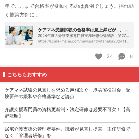
年でここまで合格率が変動するのは異例でしょう。揺れ動
く施策方針に…
ケアマネ受講試験の合格率は急上昇だが…。 問われるのは「その後の成長」への支援 - ケアマネタイムス
2024年度の介護支援専門員実務研修受講試験（第27回）の合格者が発表され、速報値ですが、合格率は対前年度から11ポイント超上昇し、過去10年で最高を記録しました。その時々で試験の難易度が変化することはあるものの、１年でここまで合格率が変動するのは異例でしょう。揺れ動く施策方針に振り回されるケアマネの状況が象徴されています。 合格後に「何を学ぶべきか」を考える力 今回の合格率急上昇にともない、合格者数は受験資格の変更前の水準に戻りつつあり、2016年度との比較では上回っています。受験資格変更直後（2018年度）との比較では、合格者数は３倍超ですから、厚労省の「ケアマネ数のすそ野を拡大する」とい…
https://i.care-mane.com/news/entry/tanaka20241129
24
6
こちらもおすすめ
ケアマネ試験の見直しを求める声相次ぐ 厚労省検討会 受
験要件の緩和や合格基準など論点
介護支援専門員の資格更新制・法定研修は必要不可欠！【高
野龍昭】
居宅介護支援の管理者要件、識者が見直し提言 主任研修で
なく「管理者研修」を