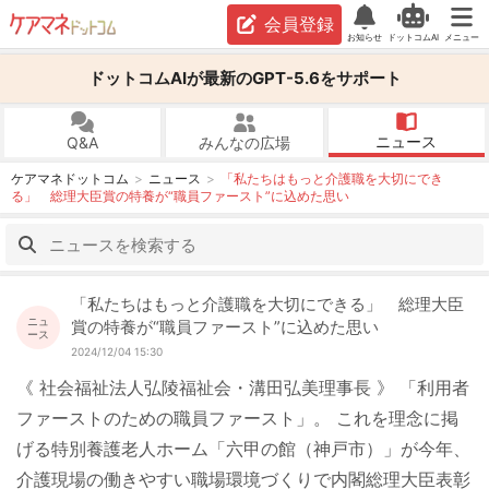
会員登録
お知らせ
ドットコムAI
メニュー
ドットコムAIが最新のGPT-5.6をサポート
ニュース
Q&A
みんなの広場
ケアマネドットコム
ニュース
「私たちはもっと介護職を大切にでき
る」 総理大臣賞の特養が“職員ファースト”に込めた思い
「私たちはもっと介護職を大切にできる」 総理大臣
ニュ
賞の特養が“職員ファースト”に込めた思い
ース
2024/12/04 15:30
《 社会福祉法人弘陵福祉会・溝田弘美理事長 》 「利用者
ファーストのための職員ファースト」。 これを理念に掲
げる特別養護老人ホーム「六甲の館（神戸市）」が今年、
介護現場の働きやすい職場環境づくりで内閣総理大臣表彰