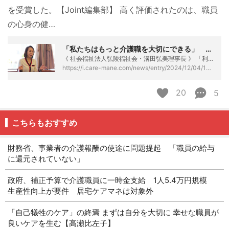
を受賞した。【Joint編集部】 高く評価されたのは、職員
の心身の健…
「私たちはもっと介護職を大切にできる」 総理大臣賞の特養が“職員ファースト”に込めた思い - ケアマネタイムス
《 社会福祉法人弘陵福祉会・溝田弘美理事長 》 「利用者ファーストのための職員ファースト」。 これを理念に掲げる特別養護老人ホーム「六甲の館（神戸市）」が今年、介護現場の働きやすい職場環境づくりで内閣総理大臣表彰を受賞した。【Joint編集部】 高く評価されたのは、職員の心身の健康を守るための行き届いた配慮。またはそれを追求していく姿勢だ。 深刻な人手不足で介護業界に暗雲が漂うなか、施設の運営を牽引する社会福祉法人弘陵福祉会の溝田弘美理事長は、歩んでいる道に確信を持っているように見える。インタビュー取材に応じ、次のように力強く語った。 「私も含め事業者の取り組みはまだまだ足りていない。私たちは…
https://i.care-mane.com/news/entry/2024/12/04/153000
20
5
こちらもおすすめ
財務省、事業者の介護報酬の使途に問題提起 「職員の給与
に還元されていない」
政府、補正予算で介護職員に一時金支給 1人5.4万円規模
生産性向上が要件 居宅ケアマネは対象外
「自己犠牲のケア」の終焉 まずは自分を大切に 幸せな職員が
良いケアを生む【高瀬比左子】