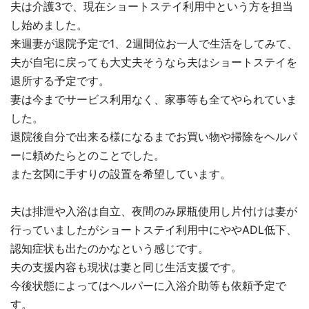
夫は介護3で、現在ショートステイ利用中という方を担当
し始めました。
来週妻が退院予定で1、2週間位お一人で生活をしてみて、
夫が自宅に戻っても大丈夫そうなら夫はショートステイを
退所する予定です。
妻は今までサービス利用なく、家事等も全てやられていま
した。
退院後自分で出来る様になるまでお買い物や掃除をヘルパ
ーに頼めたらとのことでした。
また玄関に手すりの設置を希望しています。
夫は排泄や入浴は自立、夜間のみ尿瓶使用し片付けは妻が
行っていましたがショートステイ利用中にややADL低下、
認知症状も出たのかなという感じです。
夫の支援内容も現状は妻と同じ生活支援です。
今後状態によってはヘルパーに入浴介助等も依頼予定で
す。