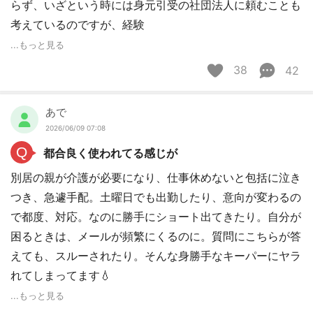
らず、いざという時には身元引受の社団法人に頼むことも
考えているのですが、経験
...もっと見る
38
42
あで
2026/06/09 07:08
Q
都合良く使われてる感じが
別居の親が介護が必要になり、仕事休めないと包括に泣き
つき、急遽手配。土曜日でも出勤したり、意向が変わるの
で都度、対応。なのに勝手にショート出てきたり。自分が
困るときは、メールが頻繁にくるのに。質問にこちらが答
えても、スルーされたり。そんな身勝手なキーパーにヤラ
れてしまってます💧
...もっと見る