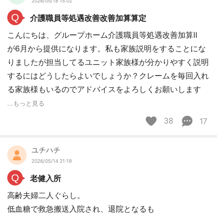
2026/05/18 15:02
Q
介護職員等処遇改善改善加算算定
こんにちは、グループホーム介護職員等処遇改善加算Ⅱ
が6月から提供になります。私も家族説明をすることにな
りましたが担当してるユニット家族様が分かりやすく説明
するにはどうしたらよいでしょうか？クレームを毎回入れ
る家族様もいるのでアドバイスをよろしくお願いします
...もっと見る
38
17
ユチハチ
2026/05/14 21:19
Q
老健入所
高齢夫婦二人ぐらし。
低血糖で救急搬送入院され、退院となるも