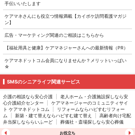
手伝いいたします
ケアマネさんにも役立つ情報満載【カイポケ訪問看護マガジ
ン】
広告・マーケティング関連のご相談はこちらから
【福祉用具と健康】ケアマネジャーさんへの最新情報（PR）
ケアマネドットコム会員になりませんか？メリットいっぱい
☆
SMSのシニアライフ関連サービス
介護の相談なら安心介護
|
老人ホーム・介護施設探しなら安
心介護紹介センター
|
ケアマネージャーのコミュニティサイ
ト ケアマネドットコム
|
リフォームならハピすむリフォー
ム
|
新築・建て替えならハピすむ建て替え
|
高齢者向け宅配
弁当探しなららいふーど
|
葬儀社・斎場探しなら安心葬儀
お役立ち