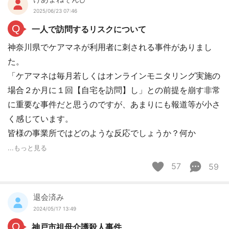
2025/06/23 07:46
Q
一人で訪問するリスクについて
神奈川県でケアマネが利用者に刺される事件がありまし
た。
「ケアマネは毎月若しくはオンラインモニタリング実施の
場合２か月に１回【自宅を訪問】し」との前提を崩す非常
に重要な事件だと思うのですが、あまりにも報道等が小さ
く感じています。
皆様の事業所ではどのような反応でしょうか？何か
...もっと見る
57
59
退会済み
2024/05/17 13:49
Q
神戸市祖母介護殺人事件