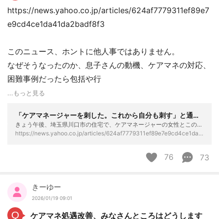
https://news.yahoo.co.jp/articles/624af7779311ef89e7
e9cd4ce1da41da2badf8f3
このニュース、ホントに他人事ではありません。
なぜそうなったのか、息子さんの動機、ケアマネの対応、
困難事例だったら包括や行
...もっと見る
「ケアマネージャーを刺した。これから自分も刺す」と通報 埼玉・川口市の住宅でケアマネ女性と住人の60代男性が死亡 男性は利用者の息子か（TBS NEWS DIG Powered by JNN） - Yahoo!ニュース
きょう午後、埼玉県川口市の住宅で、ケアマネージャーの女性とこの家に住む男性が血を流した状態で倒れているのが見つかり、その後、死亡が確認されました。 警察によりますと、きょう午後3時すぎ、川口市飯原
https://news.yahoo.co.jp/articles/624af7779311ef89e7e9cd4ce1da41da2badf8f3
76
73
きーゆー
2026/01/19 09:01
Q
ケアマネ処遇改善、みなさんところはどうします