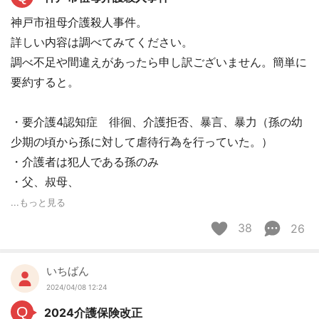
神戸市祖母介護殺人事件。
詳しい内容は調べてみてください。
調べ不足や間違えがあったら申し訳ございません。簡単に
要約すると。
・要介護4認知症 徘徊、介護拒否、暴言、暴力（孫の幼
少期の頃から孫に対して虐待行為を行っていた。）
・介護者は犯人である孫のみ
・父、叔母、
...もっと見る
38
26
いちばん
2024/04/08 12:24
Q
2024介護保険改正