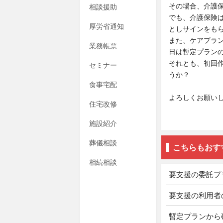
その場合、介護
相談援助
でも、介護保険
厚労省通知
としサインをも
また、ケアプラ
業務帳票
日は暫定プラン
それとも、初回
セミナー
うか？
食事宅配
よろしくお願い
住宅改修
施設紹介
葬儀相談
こちらもおす
相続相談
要支援の委託プ
要支援の利用者
暫定プランから