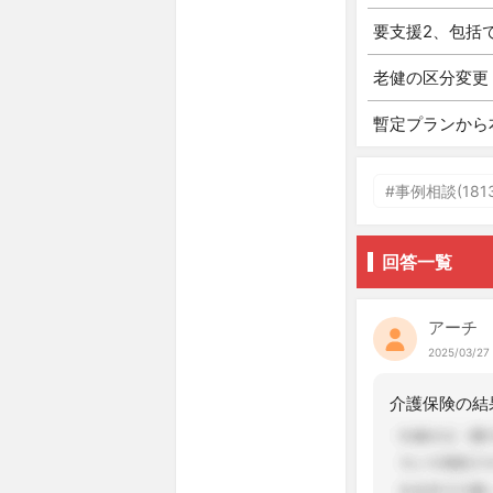
要支援2、包括
老健の区分変更
暫定プランから
#事例相談(1813
回答一覧
アーチ
2025/03/27