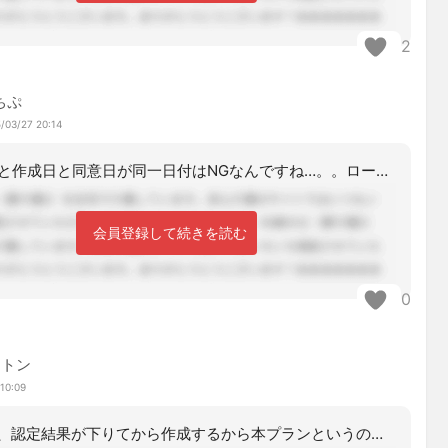
2
ちぷ
/03/27 20:14
神戸市だと作成日と同意日が同一日付はNGなんですね…。。ローカルルールが多くて判
会員登録して続きを読む
0
ントン
10:09
本プランとは、認定結果が下りてから作成するから本プランというのです。認定結果が下