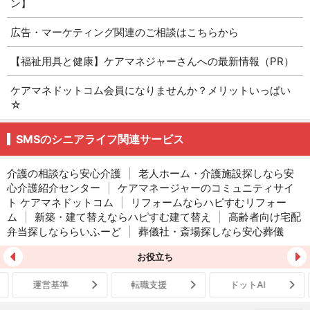
ン】
広告・マーケティング関連のご相談はこちらから
【福祉用具と健康】ケアマネジャーさんへの最新情報（PR）
ケアマネドットコム会員になりませんか？メリットいっぱい
☆
SMSのシニアライフ関連サービス
介護の相談なら安心介護
|
老人ホーム・介護施設探しなら安
心介護紹介センター
|
ケアマネージャーのコミュニティサイ
ト ケアマネドットコム
|
リフォームならハピすむリフォー
ム
|
新築・建て替えならハピすむ建て替え
|
高齢者向け宅配
弁当探しなららいふーど
|
葬儀社・斎場探しなら安心葬儀
お役立ち
運営基準
転職支援
ドットAI