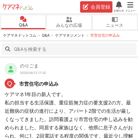
会員登録
お知らせ
メニュー
Q&A
みんなの広場
ニュース
ケアマネドットコム
Q&A
ケアマネジメント
市営住宅の申込み
のりごま
2025/04/13 17:32
Q
市営住宅の申込み
ケアマネ1年目の新人です。
私の担当する生活保護、重症筋無力症の要支援2の方。最
近難病の症状の進行により、アパート2階での生活が厳し
くなってきました。訪問看護より市営住宅の申し込みを勧
められました。同居する家族はなく、他県に息子さんがお
られ、何に1、2回電話する程度の関係です。最近少し理解