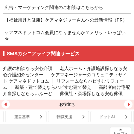
広告・マーケティング関連のご相談はこちらから
【福祉用具と健康】ケアマネジャーさんへの最新情報（PR）
ケアマネドットコム会員になりませんか？メリットいっぱい
☆
SMSのシニアライフ関連サービス
介護の相談なら安心介護
|
老人ホーム・介護施設探しなら安
心介護紹介センター
|
ケアマネージャーのコミュニティサイ
ト ケアマネドットコム
|
リフォームならハピすむリフォー
ム
|
新築・建て替えならハピすむ建て替え
|
高齢者向け宅配
弁当探しなららいふーど
|
葬儀社・斎場探しなら安心葬儀
お役立ち
運営基準
転職支援
ドットAI
トップへ