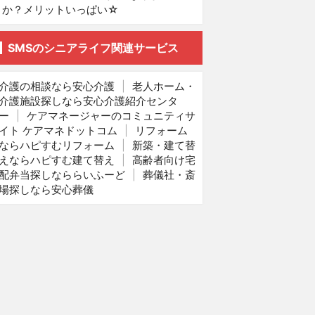
か？メリットいっぱい☆
SMSのシニアライフ関連サービス
介護の相談なら安心介護
|
老人ホーム・
介護施設探しなら安心介護紹介センタ
ー
|
ケアマネージャーのコミュニティサ
イト ケアマネドットコム
|
リフォーム
ならハピすむリフォーム
|
新築・建て替
えならハピすむ建て替え
|
高齢者向け宅
配弁当探しなららいふーど
|
葬儀社・斎
場探しなら安心葬儀