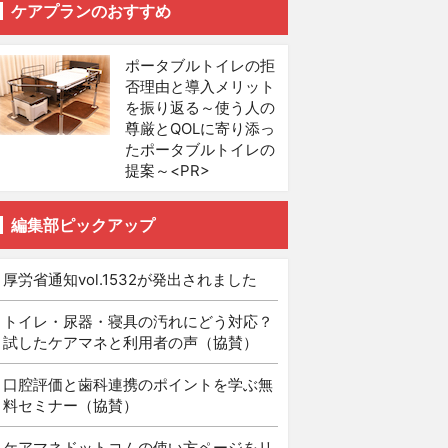
ケアプランのおすすめ
ポータブルトイレの拒
否理由と導入メリット
を振り返る～使う人の
尊厳とQOLに寄り添っ
たポータブルトイレの
提案～<PR>
編集部ピックアップ
厚労省通知vol.1532が発出されました
トイレ・尿器・寝具の汚れにどう対応？
試したケアマネと利用者の声（協賛）
口腔評価と歯科連携のポイントを学ぶ無
料セミナー（協賛）
ケアマネドットコムの使い方ページをリ