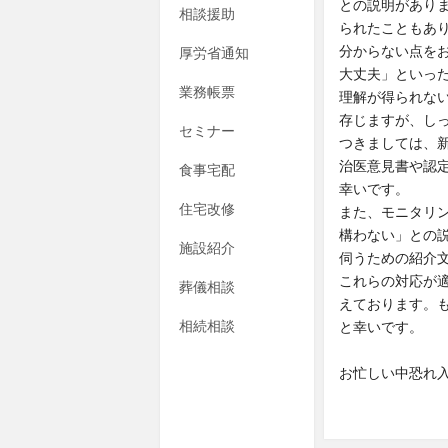
との説明があり
相談援助
られたこともあ
分からない点を
厚労省通知
大丈夫」といっ
業務帳票
理解が得られな
存じますが、し
セミナー
つきましては、
治医意見書や認
食事宅配
幸いです。
住宅改修
また、モニタリ
構わない」との
施設紹介
伺うための紹介
これらの対応が
葬儀相談
えております。
相続相談
と幸いです。
お忙しい中恐れ