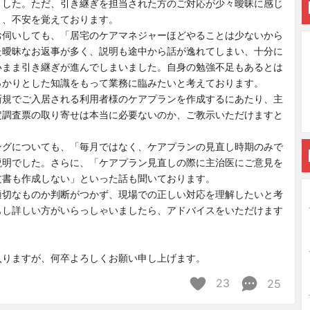
ました。ただ、引き継ぎを担当された方のご対応が少々曖昧に感じ
り、不安を覚えております。
お伺いしても、「居宅のケアマネジャーほどやることは少ないから
た曖昧なお返事が多く、説明も途中から話が逸れてしまい、十分に
いまま引き継ぎが進んでしまいました。自身の勉強不足もあるとは
っかりとした知識をもって業務に臨みたいと考えております。
新規でご入居される利用者様のケアプランを作成するにあたり、主
定調査票の取り寄せは本当に必要ないのか、ご教示いただけますと
ングについても、「毎月ではなく、ケアプランの見直し時期のみで
説明でした。さらに、「ケアプラン見直しの際に主治医にご意見を
文書も作成しない」といった話も聞いております。
適切なものか判断がつかず、現場での正しい対応を理解したいと考
もし詳しい方がいらっしゃいましたら、アドバイスをいただけます
入りますが、何卒よろしくお願い申し上げます。
23
25