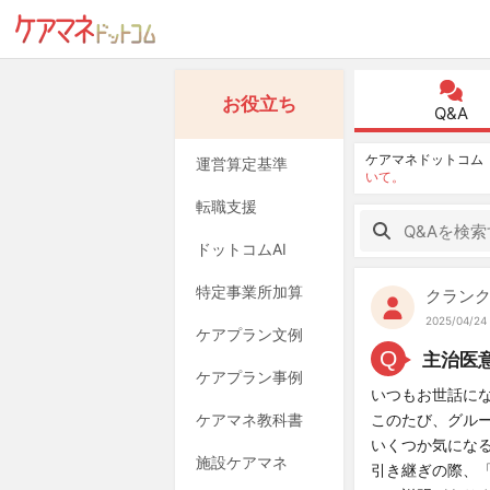
お役立ち
Q&A
ケアマネドットコム
運営算定基準
いて。
転職支援
ドットコムAI
特定事業所加算
クラン
2025/04/24 
ケアプラン文例
Q
主治医
ケアプラン事例
いつもお世話に
ケアマネ教科書
このたび、グル
いくつか気にな
施設ケアマネ
引き継ぎの際、