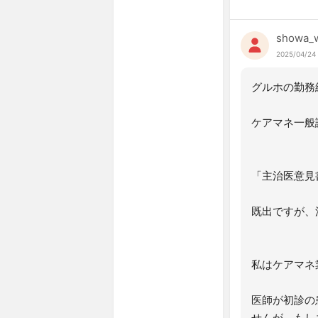
showa_w
2025/04/24
グルホの勤務
ケアマネ一般
「主治医意見
既出ですが、
私はケアマネ
医師が初診の
せんが、もし