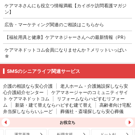
ケアマネさんにも役立つ情報満載【カイポケ訪問看護マガジ
ン】
広告・マーケティング関連のご相談はこちらから
【福祉用具と健康】ケアマネジャーさんへの最新情報（PR）
ケアマネドットコム会員になりませんか？メリットいっぱい
☆
SMSのシニアライフ関連サービス
介護の相談なら安心介護
|
老人ホーム・介護施設探しなら安
心介護紹介センター
|
ケアマネージャーのコミュニティサイ
ト ケアマネドットコム
|
リフォームならハピすむリフォー
ム
|
新築・建て替えならハピすむ建て替え
|
高齢者向け宅配
弁当探しなららいふーど
|
葬儀社・斎場探しなら安心葬儀
お役立ち
運営基準
転職支援
ドットAI