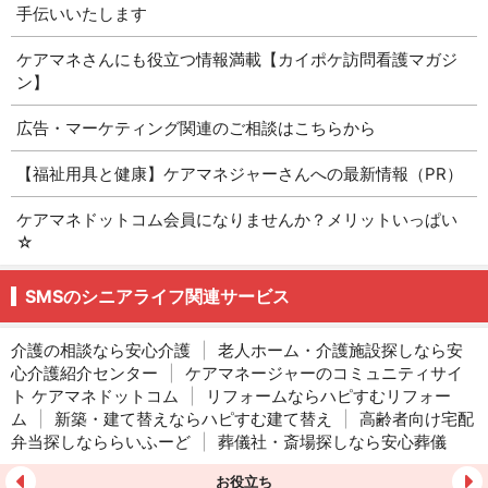
手伝いいたします
ケアマネさんにも役立つ情報満載【カイポケ訪問看護マガジ
ン】
広告・マーケティング関連のご相談はこちらから
【福祉用具と健康】ケアマネジャーさんへの最新情報（PR）
ケアマネドットコム会員になりませんか？メリットいっぱい
☆
SMSのシニアライフ関連サービス
介護の相談なら安心介護
|
老人ホーム・介護施設探しなら安
心介護紹介センター
|
ケアマネージャーのコミュニティサイ
ト ケアマネドットコム
|
リフォームならハピすむリフォー
ム
|
新築・建て替えならハピすむ建て替え
|
高齢者向け宅配
弁当探しなららいふーど
|
葬儀社・斎場探しなら安心葬儀
お役立ち