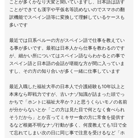
ことが多くかなり大変と聞いていますし、日本語は話す
ことができても漢字や平仮名等読めないのでスマホの翻
訳機能でスペイン語等に変換して理解しているケースも
多いです
最近では日系ペルーの方がスペイン語で仕事を教えてい
る事が多いです。最初は日本人から仕事を教わるのです
が、細かい所についてはスペイン語ならわかるとの事で
スペイン語と日本語の会話が堪能な方が間に入っていま
すし、その方の知り合いが多く一緒に仕事しています
最近入職した福祉大卒の日本人で介護経験も10年以上と
本来なら即戦力ですが、古いナゾ知識が詰まった頭でっ
かちで「ホントに福祉大卒か？｣と思うくらいモノの名前
が分からないとか「この方は見た目で何となく食べられ
そうだから」とか言ってミキサー食の方に常食を提供す
るなど根拠不明なナゾ行動が多く、何度教えても1日で全
て忘れてしまい次の日に同じ事で注意を受けるなど「ホ